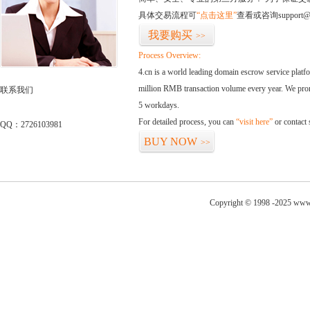
具体交易流程可
“点击这里”
查看或咨询support@
我要购买
>>
Process Overview:
4.cn is a world leading domain escrow service plat
million RMB transaction volume every year. We promi
联系我们
5 workdays.
For detailed process, you can
“visit here”
or contact
QQ：2726103981
BUY NOW
>>
Copyright © 1998 -2025 www.