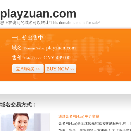
playzuan.com
您正在访问的域名可以转让!This domain name is for sale!
一口价出售中！
域名
playzuan.com
Domain Name:
售价
CNY 499.00
Listing Price:
立即购买
BUY NOW
>>
>>
域名交易方式：
通过金名网(4.cn) 中介交易
金名网(4.cn)是全球领先的域名交易服务机
简单、安全、专业的第三方服务！ 为了保证交